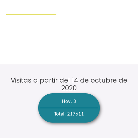
Contáctenos
Carrera 58 No. 138-40 Bogotá, Colombia
316 741 6809
601 346 7680
administrador@nogalesdelacolina.com
auxiliaradministrativa@nogalesdelacolina.com
licitaciones@nogalesdelacolina.com
Visitas a partir del 14 de octubre de
2020
Hoy: 3
Total: 217611